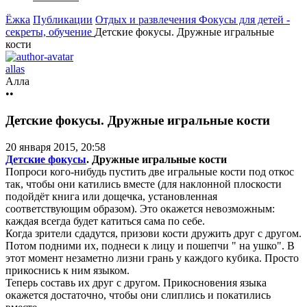
Ёжка
Публикации
Отдых и развлечения
Фокусы для детей -
секреты, обучение
Детские фокусы. Дружные игральные
кости
allas
Алла
••
Детские фокусы. Дружные игральные кости
20 января 2015, 20:58
Детские фокусы
. Дружные игральные кости
Попроси кого-нибудь пустить две игральные кости под откос
так, чтобы они катились вместе (для наклонной плоскости
подойдёт книга или дощечка, установленная
соответствующим образом). Это окажется невозможным:
каждая всегда будет катиться сама по себе.
Когда зрители сдадутся, призови кости дружить друг с другом.
Потом подними их, поднеси к лицу и пошепчи " на ушко". В
этот момент незаметно лизни грань у каждого кубика. Просто
прикоснись к ним языком.
Теперь составь их друг с другом. Прикосновения языка
окажется достаточно, чтобы они слиплись и покатились