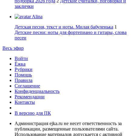
подборка 2026 года
2
Детские считалки, поговорки и
заклички
Alina
Детская песня, текст и ноты. Милая бабуленька
1
Детские песни: ноты для фортепиано и гитары, слова
песен
Весь эфир
Войти
Ёжка
Рубрики
Помощь
Правила
Соглашение
Конфиденциальность
Рекомендации
Контакты
В версию для ПК
Администрация ejka.ru не несет ответственность за
публикации, размещенные пользователями сайта.
Использование материалов допускается с активной