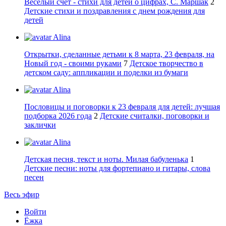
Веселый счет - стихи для детей о цифрах, С. Маршак
2
Детские стихи и поздравления с днем рождения для
детей
Alina
Открытки, сделанные детьми к 8 марта, 23 февраля, на
Новый год - своими руками
7
Детское творчество в
детском саду: аппликации и поделки из бумаги
Alina
Пословицы и поговорки к 23 февраля для детей: лучшая
подборка 2026 года
2
Детские считалки, поговорки и
заклички
Alina
Детская песня, текст и ноты. Милая бабуленька
1
Детские песни: ноты для фортепиано и гитары, слова
песен
Весь эфир
Войти
Ёжка