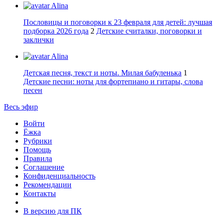
Alina
Пословицы и поговорки к 23 февраля для детей: лучшая
подборка 2026 года
2
Детские считалки, поговорки и
заклички
Alina
Детская песня, текст и ноты. Милая бабуленька
1
Детские песни: ноты для фортепиано и гитары, слова
песен
Весь эфир
Войти
Ёжка
Рубрики
Помощь
Правила
Соглашение
Конфиденциальность
Рекомендации
Контакты
В версию для ПК