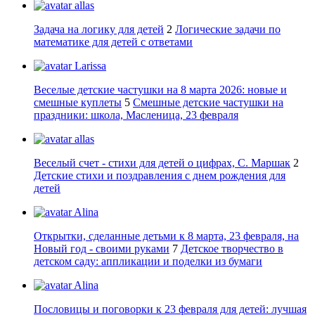
allas
Задача на логику для детей
2
Логические задачи по
математике для детей с ответами
Larissa
Веселые детские частушки на 8 марта 2026: новые и
смешные куплеты
5
Смешные детские частушки на
праздники: школа, Масленица, 23 февраля
allas
Веселый счет - стихи для детей о цифрах, С. Маршак
2
Детские стихи и поздравления с днем рождения для
детей
Alina
Открытки, сделанные детьми к 8 марта, 23 февраля, на
Новый год - своими руками
7
Детское творчество в
детском саду: аппликации и поделки из бумаги
Alina
Пословицы и поговорки к 23 февраля для детей: лучшая