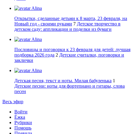
Alina
Открытки, сделанные детьми к 8 марта, 23 февраля, на
Новый год - своими руками
7
Детское творчество в
детском саду: аппликации и поделки из бумаги
Alina
Пословицы и поговорки к 23 февраля для детей: лучшая
подборка 2026 года
2
Детские считалки, поговорки и
заклички
Alina
Детская песня, текст и ноты. Милая бабуленька
1
Детские песни: ноты для фортепиано и гитары, слова
песен
Весь эфир
Войти
Ёжка
Рубрики
Помощь
Правила