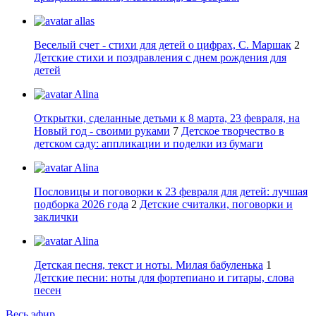
allas
Веселый счет - стихи для детей о цифрах, С. Маршак
2
Детские стихи и поздравления с днем рождения для
детей
Alina
Открытки, сделанные детьми к 8 марта, 23 февраля, на
Новый год - своими руками
7
Детское творчество в
детском саду: аппликации и поделки из бумаги
Alina
Пословицы и поговорки к 23 февраля для детей: лучшая
подборка 2026 года
2
Детские считалки, поговорки и
заклички
Alina
Детская песня, текст и ноты. Милая бабуленька
1
Детские песни: ноты для фортепиано и гитары, слова
песен
Весь эфир