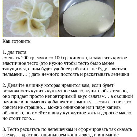
Как готовить:
1. для теста:
смешать 200 гр. муки со 100 гр. кипятка, и замесить крутое
эластичное тесто (это нужно чтобы тесто было менее
тянущимся, с ним будет удобнее работать, не будут рваться
пельмени… ) дать немного постоять и раскатывать лепешки.
2. Делайте начинку которая нравится вам, если будет
возможность купить кунжутное масло, купите обязательно,
оно придает просто неповторимый вкус салатам… а овощной
начинке в пельменях добавляет изюминку… если его нет это
совсем не страшно… можно оливковое или пару капель
обычного, но имейте в виду кунжутное хоть и дорогое масло,
но стоит того…
3. Тесто раскатать по лепешечкам и сформировать так сказать
звезду… красиво защипываем концы звезд и внимание