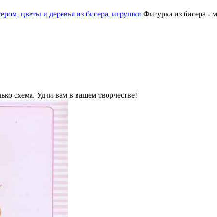
ером, цветы и деревья из бисера, игрушки
Фигурка из бисера - 
ько схема. Удчи вам в вашем творчестве!