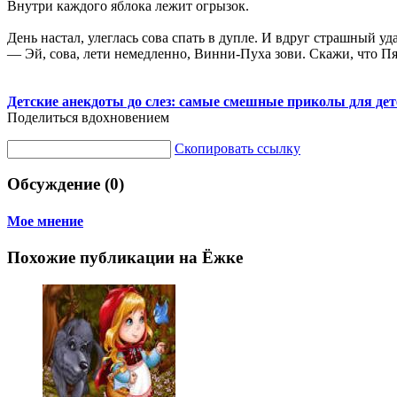
Внутри каждого яблока лежит огрызок.
День настал, улеглась сова спать в дупле. И вдруг страшный у
— Эй, сова, лети немедленно, Винни-Пуха зови. Скажи, что Пя
Детские анекдоты до слез: самые смешные приколы для дет
Поделиться вдохновением
Скопировать ссылку
Обсуждение (0)
Мое мнение
Похожие публикации на Ёжке