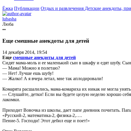
Ёжка
Публикации
Отдых и развлечения
Детские анекдоты, пр
lubasha
Люба
••
Еще смешные анекдоты для детей
14 декабря 2014, 19:54
Еще
смешные анекдоты для детей
Сидят мама-моль и ее маленький сын в шкафу и едят шубу. Сы
— Мама! Можно я полетаю?
— Нет! Лучше ешь шубу!
— Жалко! А я вчера летал, мне так аплодировали!
Комарята расшалились, мама-комариха их никак не могла унять.
— Слушайте, детки! Если вы будете целую неделю хорошо себя ве
лакомки.
Приходит Вовочка из школы, дает папе дневник почитать. Папа
«Русский-2, математика-2, физика-2,….
Пение-5. Господи! Этот дeбил еще и поет!»