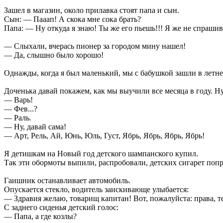
Зашел в магазин, около прилавка стоят папа и сын.
Сын: — Пааап! А скока мне сока брать?
Папа: — Ну откуда я знаю! Ты же его пьешь!!! Я же не спрашив
— Слыхали, вчерась пионер за городом мину нашел!
— Да, слышно было хорошо!
Однажды, когда я был маленький, мы с бабушкой зашли в летне
Доченька давай покажем, как мы выучили все месяца в году. Ну!
— Варь!
— Фев...?
— Раль.
— Ну, давай сама!
— Арт, Рель, Ай, Юнь, Юль, Густ, Ябрь, Ябрь, Ябрь, Ябрь!
Я детишкам на Новый год детского шампанского купил.
Так эти обормоты выпили, распробовали, детских сигарет попр
Гаишник останавливает автомобиль.
Опускается стекло, водитель заискивающе улыбается:
— Здравия желаю, товарищ капитан! Вот, пожалуйста: права, тех
С заднего сиденья детский голос:
— Папа, а где козлы?