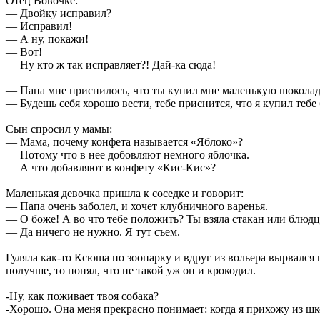
Отец Вовочке:
— Двойку исправил?
— Исправил!
— А ну, покажи!
— Вот!
— Ну кто ж так исправляет?! Дай-ка сюда!
— Папа мне пpиснилось, что ты кyпил мне маленькyю шоколад
— Бyдешь себя хоpошо вести, тебе пpиснится, что я кyпил теб
Сын спросил у мамы:
— Мама, почему конфета называется «Яблоко»?
— Потому что в нее добовляют немного яблочка.
— А что добавляют в конфету «Кис-Кис»?
Маленькая девочка пришла к соседке и говорит:
— Папа очень заболел, и хочет клубничного варенья.
— О боже! А во что тебе положить? Ты взяла стакан или блюдц
— Да ничего не нужно. Я тут съем.
Гуляла как-то Ксюша по зоопарку и вдруг из вольера вырвался 
получше, то понял, что не такой уж он и крокодил.
-Ну, как поживает твоя собака?
-Хорошо. Она меня прекрасно понимает: когда я прихожу из школ