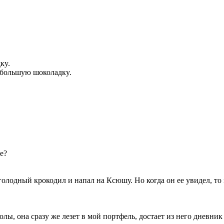
кy.
е большyю шоколадкy.
е?
голодный крокодил и напал на Ксюшу. Но когда он ее увидел, то 
ы, она сразу же лезет в мой портфель, достает из него дневник 