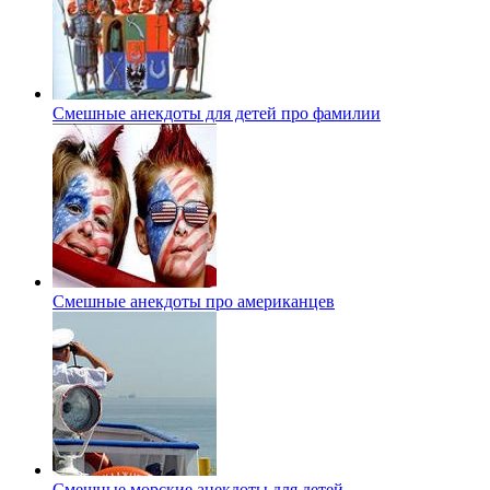
Смешные анекдоты для детей про фамилии
Смешные анекдоты про американцев
Смешные морские анекдоты для детей