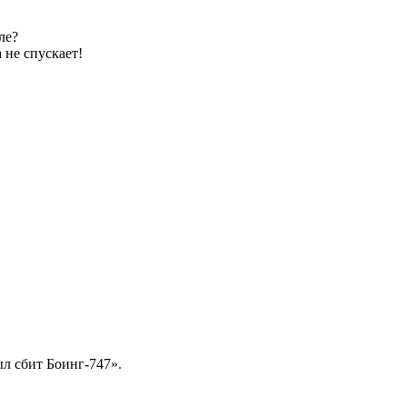
ле?
 не спускает!
ыл сбит Боинг-747».