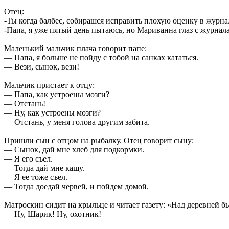
Отец:
-Ты когда балбес, собирашся исправить плохую оценку в журна
-Папа, я уже пятый день пытаюсь, но Мариванна глаз с журнала
Маленький мальчик плача говорит папе:
— Папа, я больше не пойду с тобой на санках кататься.
— Вези, сынок, вези!
Мальчик пристает к отцу:
— Папа, как устроены мозги?
— Отстань!
— Ну, как устроены мозги?
— Отстань, у меня голова другим забита.
Пришли сын с отцом на рыбалку. Отец говорит сыну:
— Сынок, дай мне хлеб для подкормки.
— Я его съел.
— Тогда дай мне кашу.
— Я ее тоже съел.
— Тогда доедай червей, и пойдем домой.
Матроскин сидит на крыльце и читает газету: «Над деревней б
— Ну, Шарик! Ну, охотник!