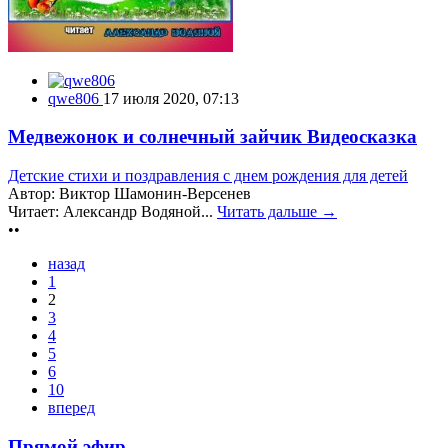
qwe806
17 июля 2020, 07:13
Медвежонок и солнечный зайчик Видеосказка
Детские стихи и поздравления с днем рождения для детей
Автор: Виктор Шамонин-Версенев
Читает: Александр Водяной...
Читать дальше →
••
назад
1
2
3
4
5
6
10
вперед
Прямой эфир