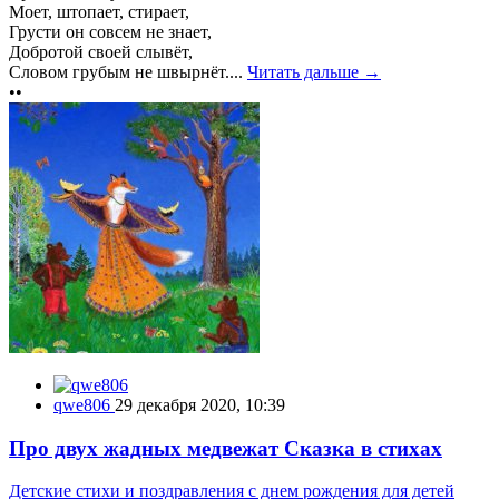
Моет, штопает, стирает,
Грусти он совсем не знает,
Добротой своей слывёт,
Словом грубым не швырнёт....
Читать дальше →
••
qwe806
29 декабря 2020, 10:39
Про двух жадных медвежат Сказка в стихах
Детские стихи и поздравления с днем рождения для детей