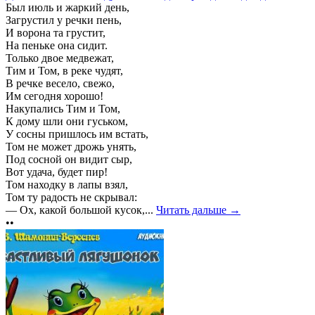
Был июль и жаркий день,
Загрустил у речки пень,
И ворона та грустит,
На пеньке она сидит.
Только двое медвежат,
Тим и Том, в реке чудят,
В речке весело, свежо,
Им сегодня хорошо!
Накупались Тим и Том,
К дому шли они гуськом,
У сосны пришлось им встать,
Том не может дрожь унять,
Под сосной он видит сыр,
Вот удача, будет пир!
Том находку в лапы взял,
Том ту радость не скрывал:
— Ох, какой большой кусок,...
Читать дальше →
••